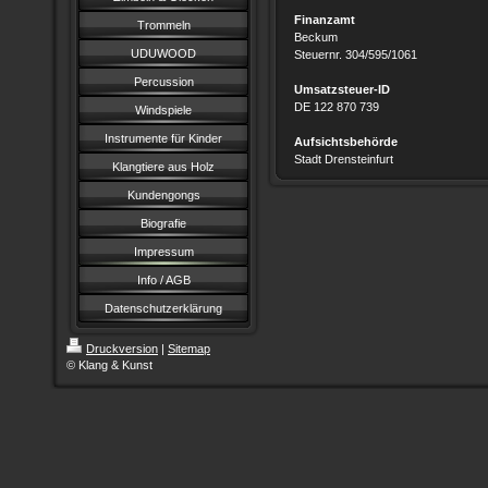
Finanzamt
Trommeln
Beckum
UDUWOOD
Steuernr. 304/595/1061
Percussion
Umsatzsteuer-ID
DE 122 870 739
Windspiele
Instrumente für Kinder
Aufsichtsbehörde
Stadt Drensteinfurt
Klangtiere aus Holz
Kundengongs
Biografie
Impressum
Info / AGB
Datenschutzerklärung
Druckversion
|
Sitemap
© Klang & Kunst