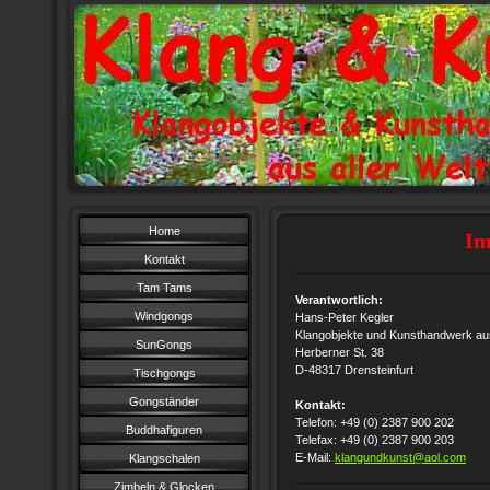
Home
Im
Kontakt
Tam Tams
Verantwortlich:
Windgongs
Hans-Peter Kegler
Klangobjekte und Kunsthandwerk aus
SunGongs
Herberner St. 38
D-48317 Drensteinfurt
Tischgongs
Gongständer
Kontakt:
Telefon: +49 (0) 2387 900 202
Buddhafiguren
Telefax: +49 (0) 2387 900 203
E-Mail:
klangundkunst@aol.com
Klangschalen
Zimbeln & Glocken